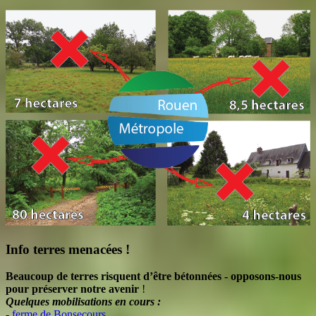
Info terres menacées !
Beaucoup de terres risquent d’être bétonnées - opposons-nous
pour préserver notre avenir
!
Quelques mobilisations en cours :
-
ferme de Bonsecours