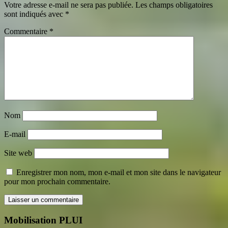
Votre adresse e-mail ne sera pas publiée.
Les champs obligatoires
sont indiqués avec
*
Commentaire
*
Nom
E-mail
Site web
Enregistrer mon nom, mon e-mail et mon site dans le navigateur
pour mon prochain commentaire.
Mobilisation PLUI