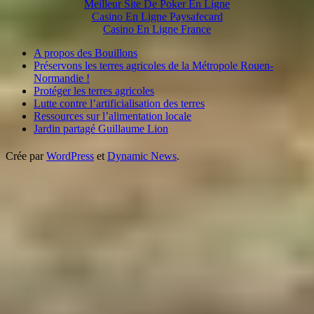
Meilleur Site De Poker En Ligne
Casino En Ligne Paysafecard
Casino En Ligne France
A propos des Bouillons
Préservons les terres agricoles de la Métropole Rouen-
Normandie !
Protéger les terres agricoles
Lutte contre l’artificialisation des terres
Ressources sur l’alimentation locale
Jardin partagé Guillaume Lion
Crée par
WordPress
et
Dynamic News
.