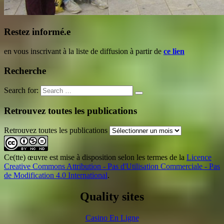
Restez informé.e
en vous inscrivant à la liste de diffusion à partir de
ce lien
Recherche
Search for:
Retrouvez toutes les publications
Retrouvez toutes les publications
Ce(tte) œuvre est mise à disposition selon les termes de la
Licence
Creative Commons Attribution - Pas d'Utilisation Commerciale - Pas
de Modification 4.0 International
.
Quality sites
Casino En Ligne