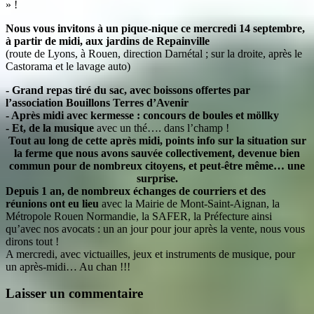
» !
Nous vous invitons à un pique-nique ce mercredi 14 septembre,
à partir de midi, aux jardins de Repainville
(route de Lyons, à Rouen, direction Darnétal ; sur la droite, après le
Castorama et le lavage auto)
- Grand repas tiré du sac, avec boissons offertes par
l’association Bouillons Terres d’Avenir
- Après midi avec kermesse : concours de boules et möllky
- Et, de la musique
avec un thé…. dans l’champ !
Tout au long de cette après midi, points info sur la situation sur
la ferme que nous avons sauvée collectivement, devenue bien
commun pour de nombreux citoyens, et peut-être même… une
surprise.
Depuis 1 an, de nombreux échanges de courriers et des
réunions ont eu lieu
avec la Mairie de Mont-Saint-Aignan, la
Métropole Rouen Normandie, la SAFER, la Préfecture ainsi
qu’avec nos avocats : un an jour pour jour après la vente, nous vous
dirons tout !
A mercredi, avec victuailles, jeux et instruments de musique, pour
un après-midi… Au chan !!!
Laisser un commentaire