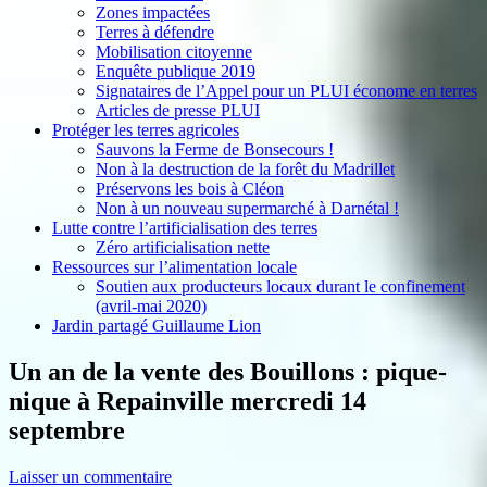
Zones impactées
Terres à défendre
Mobilisation citoyenne
Enquête publique 2019
Signataires de l’Appel pour un PLUI économe en terres
Articles de presse PLUI
Protéger les terres agricoles
Sauvons la Ferme de Bonsecours !
Non à la destruction de la forêt du Madrillet
Préservons les bois à Cléon
Non à un nouveau supermarché à Darnétal !
Lutte contre l’artificialisation des terres
Zéro artificialisation nette
Ressources sur l’alimentation locale
Soutien aux producteurs locaux durant le confinement
(avril-mai 2020)
Jardin partagé Guillaume Lion
Un an de la vente des Bouillons : pique-
nique à Repainville mercredi 14
septembre
Laisser un commentaire