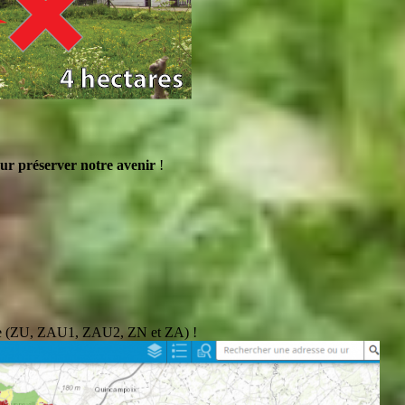
ur préserver notre avenir
!
pole (ZU, ZAU1, ZAU2, ZN et ZA) !