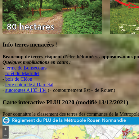
Info terres menacées !
Beaucoup de terres risquent d’être bétonnées - opposons-nous po
Quelques mobilisations en cours :
-
ferme de Bonsecours
-
forêt du Madrillet
-
bois de Cléon
-
terre naturelle à Darnétal
-
autoroutes A133-134
(« contournement Est » de Rouen)
Carte interactive PLUI 2020 (modifié 13/12/2021)
Pour connaître le classement des terres des communes de la Métro