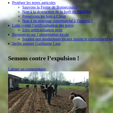
Protéger les terres agricoles
Sauvons la Ferme de Bonsecours !
Non à la destruction de la forêt du Madrillet
Préservons les bois à Cléon
Non à un nouveau supermarché à Darnétal !
Lutte contre l’artificialisation des terres
Zéro artificialisation nette
Ressources sur l’alimentation locale
Soutien aux producteurs locaux durant le confinement (a
Jardin partagé Guillaume Lion
Semons contre l’expulsion !
Laisser un commentaire