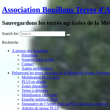
Association Bouillons Terres d'
Sauvegardons les terres agricoles de la Mé
Search for:
Recherche
A propos des Bouillons
Historique
Soutenir notre action
Contact
Autres mobilisations
Préservons les terres agricoles de la Métropole Rouen-Normand
Mobilisation PLUi 2021
PLUI en détails
Zones impactées
Terres à défendre
Mobilisation citoyenne
Enquête publique 2019
Signataires de l’Appel pour un PLUI économe en terres
Articles de presse PLUI