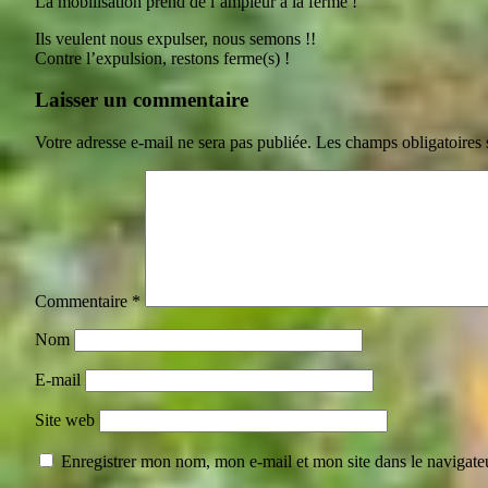
La mobilisation prend de l’ampleur à la ferme !
Ils veulent nous expulser, nous semons !!
Contre l’expulsion, restons ferme(s) !
Laisser un commentaire
Votre adresse e-mail ne sera pas publiée.
Les champs obligatoires 
Commentaire
*
Nom
E-mail
Site web
Enregistrer mon nom, mon e-mail et mon site dans le navigat