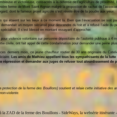
embleuse et victorieuse,
consacrés à la
défense de l’agriculture de proximité, 
rnière ferme de Mont Saint Aignan
malgré la propostion de rachat de l’associa
Mégard,
dont le fameux projet
agricole s’est révélé être de la poudre aux yeux.
 qui étaient sur les lieux à ce moment là. Bien que l’évacuation se soit 
ieu demandait un moyen sécurisé pour descendre du toit et a refusé l’aide du po
le spécialisé. Il s’est blessé en montant essayant d’approcher.
our violence volontaire sur personne dépositaire de l’autorité publique à 4 m
rtie civile, ont fait appel de cette condamnation pour demander une peine plus
es derniers mois, ce jeune chauffeur routier de 30 ans originaire du Catelie
iciaire.
Les amis de Mathieu appellent tous les sympathisants de la lutte
ette répression et demander aux juges de refuser tout alourdissement de p
a protection de la ferme des Bouillons) soutient et relaie cette initiative des
non-violente.
à la ZAD de la ferme des Bouillons - SideWays, la websérie itinérante 