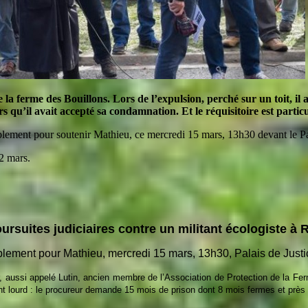
la ferme des Bouillons. Lors de l’expulsion, perché sur un toit, il 
rs qu’il avait accepté sa condamnation. Et le réquisitoire est partic
lement pour soutenir Mathieu, ce mercredi 15 mars, 13h30 devant le Pal
12 mars.
ursuites judiciaires contre un militant écologiste à
ement pour Mathieu, mercredi 15 mars, 13h30, Palais de Just
aussi appelé Lutin, ancien membre de l’Association de Protection de la Ferm
nt lourd : le procureur demande 15 mois de prison dont 8 mois fermes et prè