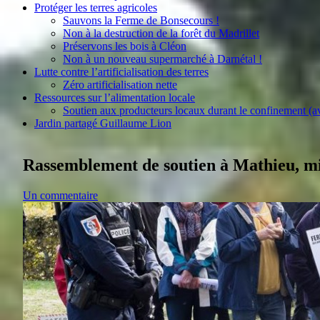
Protéger les terres agricoles
Sauvons la Ferme de Bonsecours !
Non à la destruction de la forêt du Madrillet
Préservons les bois à Cléon
Non à un nouveau supermarché à Darnétal !
Lutte contre l’artificialisation des terres
Zéro artificialisation nette
Ressources sur l’alimentation locale
Soutien aux producteurs locaux durant le confinement (a
Jardin partagé Guillaume Lion
Rassemblement de soutien à Mathieu, mil
Un commentaire