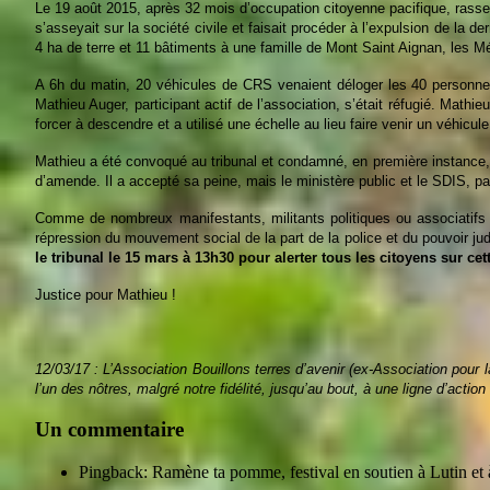
Le 19 août 2015, après
32
mois d’occupation citoyenne
pacifique, rass
s’asseyait sur la société civile et
faisait procéder à l’expu
l
sion de la de
4 ha de terre et 11 bâtiments à une famille de Mont Saint Aignan, les 
A
6
h du matin, 20 véhicules de CRS venaient déloger les 40 personnes
Mathieu Auger, participant actif de l’association, s’était réfugié. Math
forcer à descendre et a utilisé une échelle au lieu faire venir un véhicu
Mathieu a été convoqué au tribunal et condamné, en première instance, p
d’amende. Il a accepté sa peine, mais le ministère public et le SDIS, pa
Comme de nombreux manifestants, militants politiques ou associatifs c
répression du mouvement social de la part de la police et du pouvoir jud
le tribunal le 15 mars à 13h30 pour alerter tous les citoyens sur c
Justice pour Mathieu !
12/03/17 :
L’Association Bouillons terres d’avenir (ex-Association pour l
l’un des
nôtres
, malgré notre fidélité, jusqu’au bout, à
une
ligne
d’action
Un commentaire
Pingback: Ramène ta pomme, festival en soutien à Lutin et 