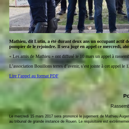
Mathieu, dit Lutin, a été durant deux ans un occupant actif de 
pompier de le rejoindre. Il sera jugé en appel ce mercredi, alo
« Les amis de Mathieu » ont diffusé le 10 mars un appel à rassemb
L’association Bouillons terres d’avenir, s’est jointe à cet appel le 
Lire l’appel au format PDF
Po
Rassembl
Le mercredi 15 mars 2017 sera prononcé le jugement de Mathieu Auger, 
au tribunal de grande instance de Rouen. Le réquisitoire est extrêmeme