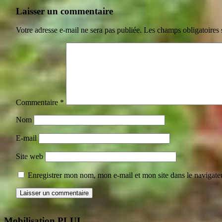
Laisser un commentaire
Votre adresse e-mail ne sera pas publiée.
Les champs obligatoires 
Commentaire
*
Nom
E-mail
Site web
Enregistrer mon nom, mon e-mail et mon site dans le navigat
Mobilisation PLUI