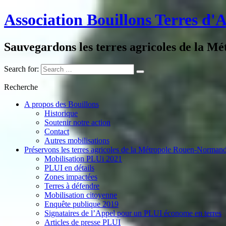
Association Bouillons Terres d'
Sauvegardons les terres agricoles de la Mé
Search for:
Recherche
A propos des Bouillons
Historique
Soutenir notre action
Contact
Autres mobilisations
Préservons les terres agricoles de la Métropole Rouen-Normand
Mobilisation PLUi 2021
PLUI en détails
Zones impactées
Terres à défendre
Mobilisation citoyenne
Enquête publique 2019
Signataires de l’Appel pour un PLUI économe en terres
Articles de presse PLUI