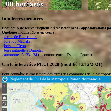
Info terres menacées !
Beaucoup de terres risquent d’être bétonnées - opposons-nous po
Quelques mobilisations en cours :
-
ferme de Bonsecours
-
forêt du Madrillet
-
bois de Cléon
-
terre naturelle à Darnétal
-
autoroutes A133-134
(« contournement Est » de Rouen)
Carte interactive PLUI 2020 (modifié 13/12/2021)
Pour connaître le classement des terres des communes de la Métro