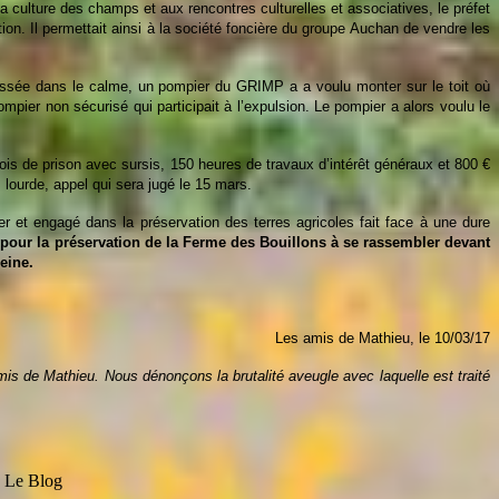
la
culture d
es
champs et aux rencontres culturelles et associatives, le préfet
tion
.
Il
permettait ainsi
à la société foncière
du groupe Auchan
de vendre les
passée dans le calme, un pompier du GRIMP a a voulu monter sur le toit où
mpier non sécurisé qui participait à l’expulsion. Le pompier a alors voulu le
ois de prison avec sursis, 150 heures de travaux d’intérêt généraux et 800 €
 lourde, appel qui sera jugé le 15 mars.
r et engagé dans la préservation des terres agricoles fait face à une dure
 pour la préservation de la Ferme des Bouillons à se rassembler devant
eine.
Le
s amis de Mathieu, le
10/03/17
 amis de Mathieu.
Nous
dénon
çons
la brutalité aveugle avec laquelle est traité
- Le Blog