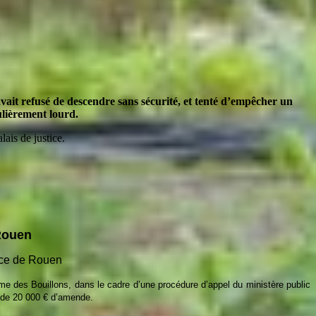
avait refusé de descendre sans sécurité, et tenté d’empêcher un
ulièrement lourd.
ais de justice.
 Rouen
ice de Rouen
e des Bouillons, dans le cadre d’une procédure d’appel du ministère public
s de 20 000 € d’amende.