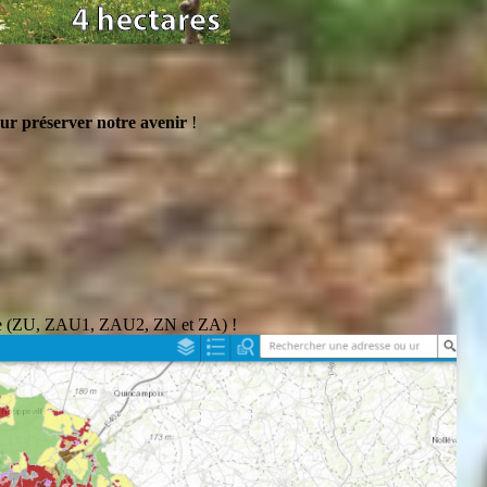
ur préserver notre avenir
!
pole (ZU, ZAU1, ZAU2, ZN et ZA) !