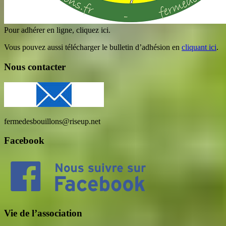
Pour adhérer en ligne, cliquez ici.
Vous pouvez aussi télécharger le bulletin d’adhésion en
cliquant ici
.
Nous contacter
fermedesbouillons@riseup.net
Facebook
Vie de l’association