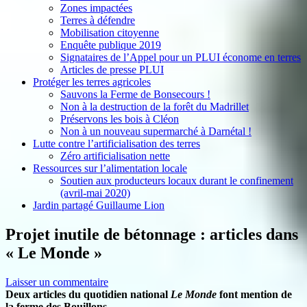
Zones impactées
Terres à défendre
Mobilisation citoyenne
Enquête publique 2019
Signataires de l’Appel pour un PLUI économe en terres
Articles de presse PLUI
Protéger les terres agricoles
Sauvons la Ferme de Bonsecours !
Non à la destruction de la forêt du Madrillet
Préservons les bois à Cléon
Non à un nouveau supermarché à Darnétal !
Lutte contre l’artificialisation des terres
Zéro artificialisation nette
Ressources sur l’alimentation locale
Soutien aux producteurs locaux durant le confinement
(avril-mai 2020)
Jardin partagé Guillaume Lion
Projet inutile de bétonnage : articles dans
« Le Monde »
Laisser un commentaire
Deux articles du quotidien national
Le Monde
font mention de
la ferme des Bouillons