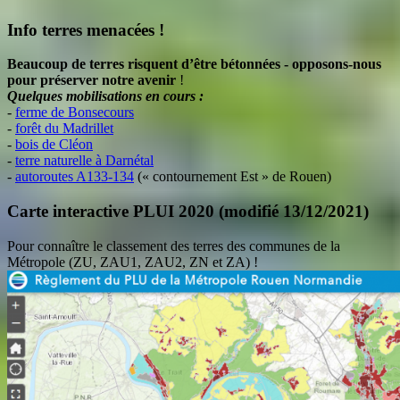
Info terres menacées !
Beaucoup de terres risquent d’être bétonnées - opposons-nous
pour préserver notre avenir
!
Quelques mobilisations en cours :
-
ferme de Bonsecours
-
forêt du Madrillet
-
bois de Cléon
-
terre naturelle à Darnétal
-
autoroutes A133-134
(« contournement Est » de Rouen)
Carte interactive PLUI 2020 (modifié 13/12/2021)
Pour connaître le classement des terres des communes de la
Métropole (ZU, ZAU1, ZAU2, ZN et ZA) !