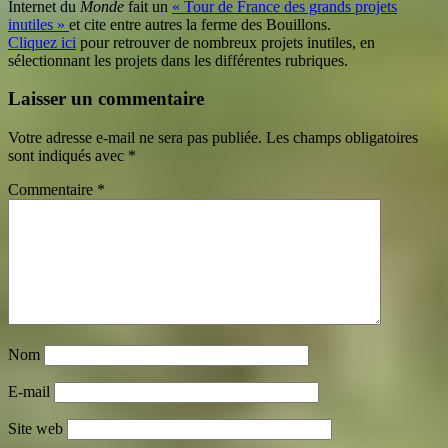
Internet du
Monde
fait un
« Tour de France des grands projets
inutiles »
et cite entre autres la ferme des Bouillons.
C
liquez ici
pour retrouver de nombreux projets inutiles, en
sélectionnant les projets dans les différentes rubriques.
Laisser un commentaire
Votre adresse e-mail ne sera pas publiée.
Les champs obligatoires
sont indiqués avec
*
Commentaire
*
Nom
E-mail
Site web