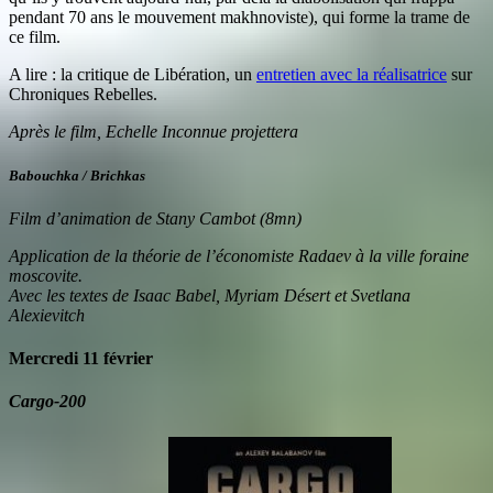
pendant 70 ans le mouvement makhnoviste), qui forme la trame de
ce film.
A lire : la critique de Libération, un
entretien avec la réalisatrice
sur
Chroniques Rebelles.
Après le film, Echelle Inconnue projettera
Babouchka / Brichkas
Film d’animation de Stany Cambot (8mn)
Application de la théorie de l’économiste Radaev à la ville foraine
moscovite.
Avec les textes de Isaac Babel, Myriam Désert et Svetlana
Alexievitch
Mercredi 11 février
Cargo-200