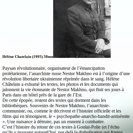
Hélène Chatelain (1995) 58mn
Paysan révolutionnaire, organisateur de l’émancipation
prolétarienne, l’anarchiste russe Nestor Makhno est à l’origine d’une
révolution libertaire ukrainienne réprimée dans le sang. Hélène
Châtelain a exhumé les textes, les photos et les documents qui
jalonnent la vie étonnante de Nestor Makhno, qui finit ses jours à
Paris dans un hôtel près de la gare de l’Est.
De cette épopée, restent des textes qui dorment dans les
bibliothèques. Souvenirs de Nestor Makhno, l’anarchiste-
communiste, ou, comme le décrivent et l’histoire officielle et les
films qui en témoignent, le « psychopathe-anarcho-bandit-antisémite
». Une nuisance à détruire, pas un ennemi à combattre.
C’est l’histoire du retour de ces textes à Goulai-Polie (et l’écho
qu’ils y trouvent aujourd’hui, par delà la diabolisation qui frappa