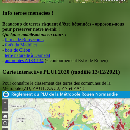
Info terres menacées !
Beaucoup de terres risquent d’être bétonnées - opposons-nous
pour préserver notre avenir
!
Quelques mobilisations en cours :
-
ferme de Bonsecours
-
forêt du Madrillet
-
bois de Cléon
-
terre naturelle à Darnétal
-
autoroutes A133-134
(« contournement Est » de Rouen)
Carte interactive PLUI 2020 (modifié 13/12/2021)
Pour connaître le classement des terres des communes de la
Métropole (ZU, ZAU1, ZAU2, ZN et ZA) !