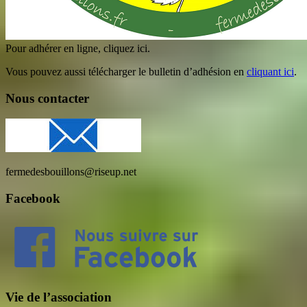
Pour adhérer en ligne, cliquez ici.
Vous pouvez aussi télécharger le bulletin d’adhésion en
cliquant ici
.
Nous contacter
fermedesbouillons@riseup.net
Facebook
Vie de l’association