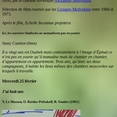
1930, par le cinéaste soviétique
Alexandre Medvekine
.
Sélection de films tournés par les
Groupes Medvekine
entre 1968 et
1973.
Après le film, Echelle Inconnue projettera
Ici, les ouvriers Ouzbecks ne nomadisent pas en yourte
Stany Cambot (6mn)
Il a vingt ans est Ouzbek mais contrairement à l’image d’Épinal ce
n’est pas en yourte qu’il nomadise mais de chantier en chantier,
d’appartement en appartement. Trois ans, qu’avec ses deux
compagnons, il habite les lieux mêmes des chantiers moscovites sur
lesquels il travaille.
Mercredi 25 février
J’ai huit ans
Y. Le Masson, O. Baïdar-Poliakoff, R. Vautier (1961)