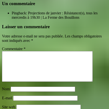
Un commentaire
Pingback: Projections de janvier : Résistance(s), tous les
mercredis à 19h30 | La Ferme des Bouillons
Laisser un commentaire
Votre adresse e-mail ne sera pas publiée.
Les champs obligatoires
sont indiqués avec
*
Commentaire
*
Nom
E-mail
Site web