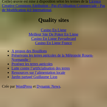
Ce(tte) œuvre est mise à disposition selon les termes de la
Licence
Creative Commons Attribution - Pas d'Utilisation Commerciale - Pas
de Modification 4.0 International
.
Quality sites
Casino En Ligne
Meilleur Site De Poker En Ligne
Casino En Ligne Paysafecard
Casino En Ligne France
A propos des Bouillons
Préservons les terres agricoles de la Métropole Rouen-
Normandie !
Protéger les terres agricoles
Lutte contre l’artificialisation des terres
Ressources sur l’alimentation locale
Jardin partagé Guillaume Lion
Crée par
WordPress
et
Dynamic News
.