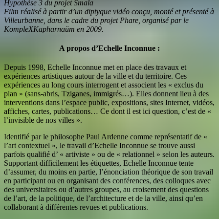
Hypothèse 3 du projet Smala
Film réalisé à partir d’un diptyque vidéo conçu, monté et présenté à
Villeurbanne, dans le cadre du projet Phare, organisé par le
KompleXKapharnaüm en 2009.
A propos d’Echelle Inconnue :
Depuis 1998, Echelle Inconnue met en place des travaux et
expériences artistiques autour de la ville et du territoire. Ces
expériences au long cours interrogent et associent les « exclus du
plan » (sans-abris, Tziganes, immigrés…). Elles donnent lieu à des
interventions dans l’espace public, expositions, sites Internet, vidéos,
affiches, cartes, publications… Ce dont il est ici question, c’est de «
l’invisible de nos villes ».
Identifié par le philosophe Paul Ardenne comme représentatif de «
l’art contextuel », le travail d’Echelle Inconnue se trouve aussi
parfois qualifié d’ « artiviste » ou de « relationnel » selon les auteurs.
Supportant difficilement les étiquettes, Echelle Inconnue tente
d’assumer, du moins en partie, l’énonciation théorique de son travail
en participant ou en organisant des conférences, des colloques avec
des universitaires ou d’autres groupes, au croisement des questions
de l’art, de la politique, de l’architecture et de la ville, ainsi qu’en
collaborant à différentes revues et publications.