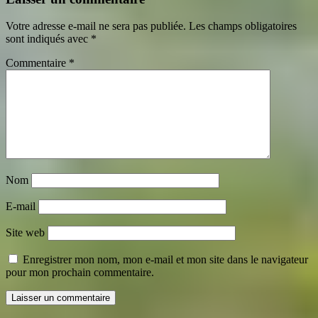
Votre adresse e-mail ne sera pas publiée.
Les champs obligatoires
sont indiqués avec
*
Commentaire
*
Nom
E-mail
Site web
Enregistrer mon nom, mon e-mail et mon site dans le navigateur
pour mon prochain commentaire.