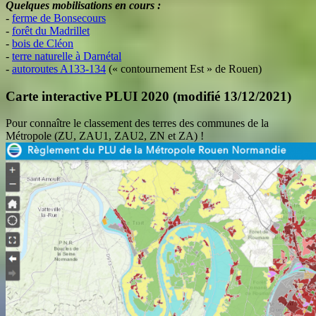
Quelques mobilisations en cours :
-
ferme de Bonsecours
-
forêt du Madrillet
-
bois de Cléon
-
terre naturelle à Darnétal
-
autoroutes A133-134
(« contournement Est » de Rouen)
Carte interactive PLUI 2020 (modifié 13/12/2021)
Pour connaître le classement des terres des communes de la
Métropole (ZU, ZAU1, ZAU2, ZN et ZA) !