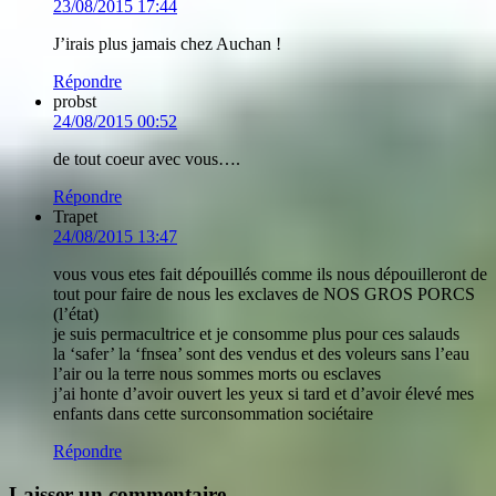
23/08/2015 17:44
J’irais plus jamais chez Auchan !
Répondre
probst
24/08/2015 00:52
de tout coeur avec vous….
Répondre
Trapet
24/08/2015 13:47
vous vous etes fait dépouillés comme ils nous dépouilleront de
tout pour faire de nous les exclaves de NOS GROS PORCS
(l’état)
je suis permacultrice et je consomme plus pour ces salauds
la ‘safer’ la ‘fnsea’ sont des vendus et des voleurs sans l’eau
l’air ou la terre nous sommes morts ou esclaves
j’ai honte d’avoir ouvert les yeux si tard et d’avoir élevé mes
enfants dans cette surconsommation sociétaire
Répondre
Laisser un commentaire