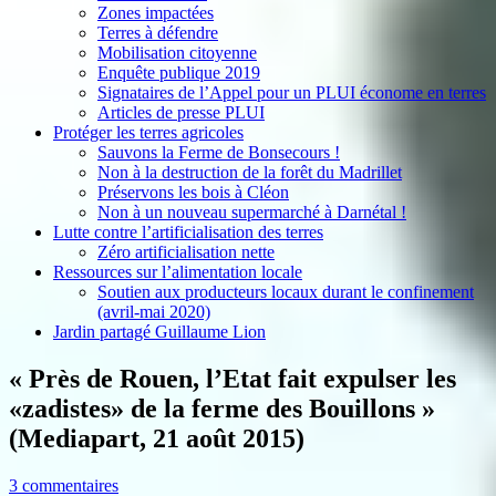
Zones impactées
Terres à défendre
Mobilisation citoyenne
Enquête publique 2019
Signataires de l’Appel pour un PLUI économe en terres
Articles de presse PLUI
Protéger les terres agricoles
Sauvons la Ferme de Bonsecours !
Non à la destruction de la forêt du Madrillet
Préservons les bois à Cléon
Non à un nouveau supermarché à Darnétal !
Lutte contre l’artificialisation des terres
Zéro artificialisation nette
Ressources sur l’alimentation locale
Soutien aux producteurs locaux durant le confinement
(avril-mai 2020)
Jardin partagé Guillaume Lion
« Près de Rouen, l’Etat fait expulser les
«zadistes» de la ferme des Bouillons »
(Mediapart, 21 août 2015)
3 commentaires