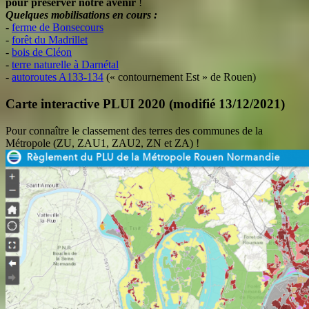
pour préserver notre avenir
!
Quelques mobilisations en cours :
-
ferme de Bonsecours
-
forêt du Madrillet
-
bois de Cléon
-
terre naturelle à Darnétal
-
autoroutes A133-134
(« contournement Est » de Rouen)
Carte interactive PLUI 2020 (modifié 13/12/2021)
Pour connaître le classement des terres des communes de la
Métropole (ZU, ZAU1, ZAU2, ZN et ZA) !