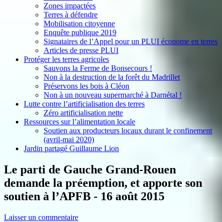
Zones impactées
Terres à défendre
Mobilisation citoyenne
Enquête publique 2019
Signataires de l’Appel pour un PLUI économe en terres
Articles de presse PLUI
Protéger les terres agricoles
Sauvons la Ferme de Bonsecours !
Non à la destruction de la forêt du Madrillet
Préservons les bois à Cléon
Non à un nouveau supermarché à Darnétal !
Lutte contre l’artificialisation des terres
Zéro artificialisation nette
Ressources sur l’alimentation locale
Soutien aux producteurs locaux durant le confinement
(avril-mai 2020)
Jardin partagé Guillaume Lion
Le parti de Gauche Grand-Rouen
demande la préemption, et apporte son
soutien à l’APFB - 16 août 2015
Laisser un commentaire