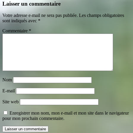
Laisser un commentaire
Votre adresse e-mail ne sera pas publiée.
Les champs obligatoires
sont indiqués avec
*
Commentaire
*
Nom
E-mail
Site web
Enregistrer mon nom, mon e-mail et mon site dans le navigateur
pour mon prochain commentaire.