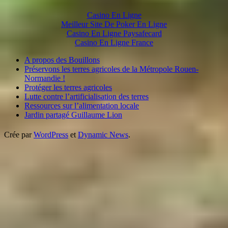
Casino En Ligne
Meilleur Site De Poker En Ligne
Casino En Ligne Paysafecard
Casino En Ligne France
A propos des Bouillons
Préservons les terres agricoles de la Métropole Rouen-
Normandie !
Protéger les terres agricoles
Lutte contre l’artificialisation des terres
Ressources sur l’alimentation locale
Jardin partagé Guillaume Lion
Crée par
WordPress
et
Dynamic News
.