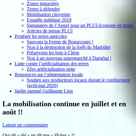
Zones impactées
Terres à défendre
Mobilisation citoyenne
Enquête publique 2019
Signataires de l’Appel pour un PLUI économe en terres
Articles de presse PLUI
Protéger les terres agricoles
Sauvons la Ferme de Bonsecours !
Non à la destruction de la forêt du Madrillet
Préservons les bois à Cléon
Non à un nouveau supermarché à Darnétal !
Lutte contre l’artificialisation des terres
Zéro artificialisation nette
Ressources sur l’alimentation locale
Soutien aux producteurs locaux durant le confinement
(avril-mai 2020)
Jardin partagé Guillaume Lion
La mobilisation continue en juillet et en
août !!
Laisser un commentaire
Qui dit « été » ne dit pas « lâcher » !!