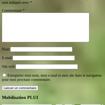
sont indiqués avec
*
Commentaire
*
Nom
E-mail
Site web
Enregistrer mon nom, mon e-mail et mon site dans le navigateur
pour mon prochain commentaire.
Mobilisation PLUI