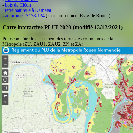
-
bois de Cléon
-
terre naturelle à Darnétal
-
autoroutes A133-134
(« contournement Est » de Rouen)
Carte interactive PLUI 2020 (modifié 13/12/2021)
Pour connaître le classement des terres des communes de la
Métropole (ZU, ZAU1, ZAU2, ZN et ZA) !