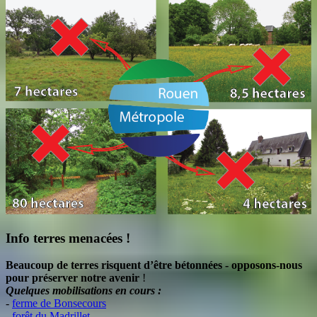
Info terres menacées !
Beaucoup de terres risquent d’être bétonnées - opposons-nous
pour préserver notre avenir
!
Quelques mobilisations en cours :
-
ferme de Bonsecours
-
forêt du Madrillet