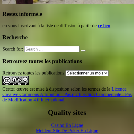
Restez informé.e
en vous inscrivant à la liste de diffusion à partir de
ce lien
Recherche
Search for:
Retrouvez toutes les publications
Retrouvez toutes les publications
Ce(tte) œuvre est mise à disposition selon les termes de la
Licence
Creative Commons Attribution - Pas d'Utilisation Commerciale - Pas
de Modification 4.0 International
.
Quality sites
Casino En Ligne
Meilleur Site De Poker En Ligne