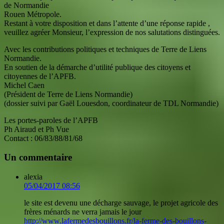
de Normandie
Rouen Métropole.
Restant à votre disposition et dans l’attente d’une réponse rapide ,
veuillez agréer Monsieur, l’expression de nos salutations distinguées.
Avec les contributions politiques et techniques de Terre de Liens
Normandie.
En soutien de la démarche d’utilité publique des citoyens et
citoyennes de l’APFB.
Michel Caen
(Président de Terre de Liens Normandie)
(dossier suivi par Gaël Louesdon, coordinateur de TDL Normandie)
Les portes-paroles de l’APFB
Ph Airaud et Ph Vue
Contact : 06/83/88/81/68
Un commentaire
alexia
05/04/2017 08:56
le site est devenu une décharge sauvage, le projet agricole des
frères ménards ne verra jamais le jour
http://www.lafermedesbouillons.fr/la-ferme-des-bouillons-