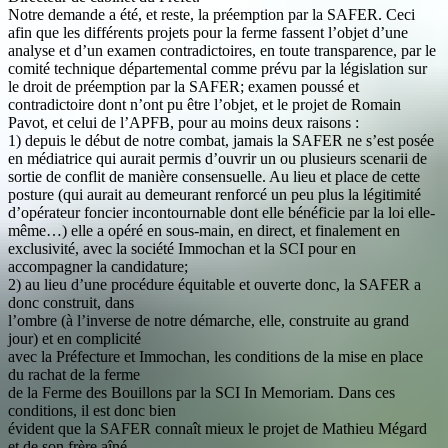
Notre demande a été, et reste, la préemption par la SAFER. Ceci
afin que les différents projets pour la ferme fassent l’objet d’une
analyse et d’un examen contradictoires, en toute transparence, par le
comité technique départemental comme prévu par la législation sur
le droit de préemption par la SAFER; examen poussé et
contradictoire dont n’ont pu être l’objet, et le projet de Romain
Pavot, et celui de l’APFB, pour au moins deux raisons :
1) depuis le début de notre combat, jamais la SAFER ne s’est posée
en médiatrice qui aurait permis d’ouvrir un ou plusieurs scenarii de
sortie de conflit de manière consensuelle. Au lieu et place de cette
posture (qui aurait au demeurant renforcé un peu plus la légitimité
d’opérateur foncier incontournable dont elle bénéficie par la loi elle-
même…) elle a opéré en sous-main, en direct, et finalement en
exclusivité, avec la société Immochan et la SCI pour en
accompagner la candidature;
2) au lieu d’une procédure équitable et ouverte donc, la SAFER a
donc construit, dans
l’ombre (à l’inverse de notre démarche, elle, construite au grand
jour) et en complicité
avec la Préfecture et Immochan, les conditions de la mise en place
du rachat de la ferme
de la Ferme des Bouillons par la SCI In Memoriam. Dans ces
conditions, il est donc bien
évident que la SAFER connaît mieux le projet de Mathieu Mégard
et de son frère aîné