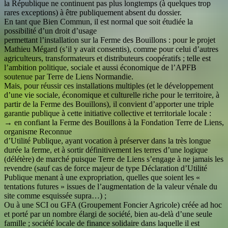
la République ne continuent pas plus longtemps (à quelques trop
rares exceptions) à être publiquement absent du dossier.
En tant que Bien Commun, il est normal que soit étudiée la
possibilité d’un droit d’usage
permettant l’installation sur la Ferme des Bouillons : pour le projet
Mathieu Mégard (s’il y avait consentis), comme pour celui d’autres
agriculteurs, transformateurs et distributeurs coopératifs ; telle est
l’ambition politique, sociale et aussi économique de l’APFB
soutenue par Terre de Liens Normandie.
Mais, pour réussir ces installations multiples (et le développement
d’une vie sociale, économique et culturelle riche pour le territoire, à
partir de la Ferme des Bouillons), il convient d’apporter une triple
garantie publique à cette initiative collective et territoriale locale :
→ en confiant la Ferme des Bouillons à la Fondation Terre de Liens,
organisme Reconnue
d’Utilité Publique, ayant vocation à préserver dans la très longue
durée la ferme, et à sortir définitivement les terres d’une logique
(délétère) de marché puisque Terre de Liens s’engage à ne jamais les
revendre (sauf cas de force majeur de type Déclaration d’Utilité
Publique menant à une expropriation, quelles que soient les «
tentations futures » issues de l’augmentation de la valeur vénale du
site comme esquissée supra…) ;
Ou à une SCI ou GFA (Groupement Foncier Agricole) créée ad hoc
et porté par un nombre élargi de société, bien au-delà d’une seule
famille ; société locale de finance solidaire dans laquelle il est