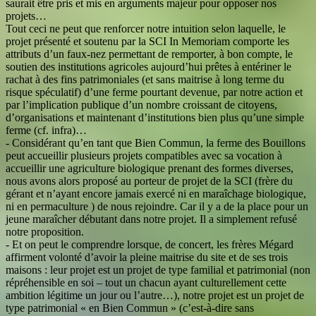
saurait être pris et mis en arguments majeur pour opposer nos
projets…
Tout ceci ne peut que renforcer notre intuition selon laquelle, le
projet présenté et soutenu par la SCI In Memoriam comporte les
attributs d’un faux-nez permettant de remporter, à bon compte, le
soutien des institutions agricoles aujourd’hui prêtes à entériner le
rachat à des fins patrimoniales (et sans maitrise à long terme du
risque spéculatif) d’une ferme pourtant devenue, par notre action et
par l’implication publique d’un nombre croissant de citoyens,
d’organisations et maintenant d’institutions bien plus qu’une simple
ferme (cf. infra)…
- Considérant qu’en tant que Bien Commun, la ferme des Bouillons
peut accueillir plusieurs projets compatibles avec sa vocation à
accueillir une agriculture biologique prenant des formes diverses,
nous avons alors proposé au porteur de projet de la SCI (frère du
gérant et n’ayant encore jamais exercé ni en maraîchage biologique,
ni en permaculture ) de nous rejoindre. Car il y a de la place pour un
jeune maraîcher débutant dans notre projet. Il a simplement refusé
notre proposition.
- Et on peut le comprendre lorsque, de concert, les frères Mégard
affirment volonté d’avoir la pleine maitrise du site et de ses trois
maisons : leur projet est un projet de type familial et patrimonial (non
répréhensible en soi – tout un chacun ayant culturellement cette
ambition légitime un jour ou l’autre…), notre projet est un projet de
type patrimonial « en Bien Commun » (c’est-à-dire sans