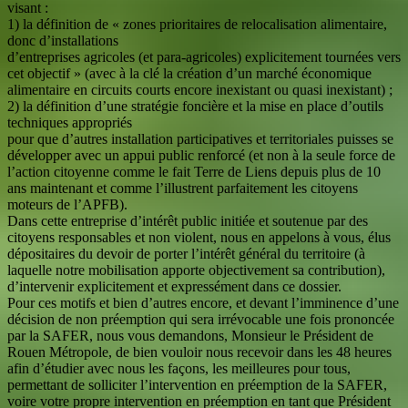
visant :
1) la définition de « zones prioritaires de relocalisation alimentaire,
donc d’installations
d’entreprises agricoles (et para-agricoles) explicitement tournées vers
cet objectif » (avec à la clé la création d’un marché économique
alimentaire en circuits courts encore inexistant ou quasi inexistant) ;
2) la définition d’une stratégie foncière et la mise en place d’outils
techniques appropriés
pour que d’autres installation participatives et territoriales puisses se
développer avec un appui public renforcé (et non à la seule force de
l’action citoyenne comme le fait Terre de Liens depuis plus de 10
ans maintenant et comme l’illustrent parfaitement les citoyens
moteurs de l’APFB).
Dans cette entreprise d’intérêt public initiée et soutenue par des
citoyens responsables et non violent, nous en appelons à vous, élus
dépositaires du devoir de porter l’intérêt général du territoire (à
laquelle notre mobilisation apporte objectivement sa contribution),
d’intervenir explicitement et expressément dans ce dossier.
Pour ces motifs et bien d’autres encore, et devant l’imminence d’une
décision de non préemption qui sera irrévocable une fois prononcée
par la SAFER, nous vous demandons, Monsieur le Président de
Rouen Métropole, de bien vouloir nous recevoir dans les 48 heures
afin d’étudier avec nous les façons, les meilleures pour tous,
permettant de solliciter l’intervention en préemption de la SAFER,
voire votre propre intervention en préemption en tant que Président