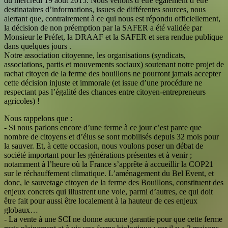
du mercredi 19 août 2015. Nous venons d’être également d’être
destinataires d’informations, issues de différentes sources, nous
alertant que, contrairement à ce qui nous est répondu officiellement,
la décision de non préemption par la SAFER a été validée par
Monsieur le Préfet, la DRAAF et la SAFER et sera rendue publique
dans quelques jours .
Notre association citoyenne, les organisations (syndicats,
associations, partis et mouvements sociaux) soutenant notre projet de
rachat citoyen de la ferme des bouillons ne pourront jamais accepter
cette décision injuste et immorale (et issue d’une procédure ne
respectant pas l’égalité des chances entre citoyen-entrepreneurs
agricoles) !
Nous rappelons que :
- Si nous parlons encore d’une ferme à ce jour c’est parce que
nombre de citoyens et d’élus se sont mobilisés depuis 32 mois pour
la sauver. Et, à cette occasion, nous voulons poser un débat de
société important pour les générations présentes et à venir ;
notamment à l’heure où la France s’apprête à accueillir la COP21
sur le réchauffement climatique. L’aménagement du Bel Event, et
donc, le sauvetage citoyen de la ferme des Bouillons, constituent des
enjeux concrets qui illustrent une voie, parmi d’autres, ce qui doit
être fait pour aussi être localement à la hauteur de ces enjeux
globaux…
- La vente à une SCI ne donne aucune garantie pour que cette ferme