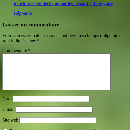
transformee-en-decharge-par-les-megard-et-bouygues/
Répondre
Laisser un commentaire
Votre adresse e-mail ne sera pas publiée.
Les champs obligatoires
sont indiqués avec
*
Commentaire
*
Nom
E-mail
Site web