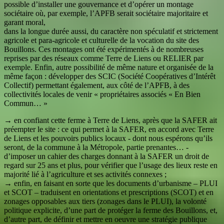
possible d’installer une gouvernance et d’opérer un montage
sociétaire où, par exemple, l’APFB serait sociétaire majoritaire et
garant moral,
dans la longue durée aussi, du caractère non spéculatif et strictement
agricole et para-agricole et culturelle de la vocation du site des
Bouillons. Ces montages ont été expérimentés à de nombreuses
reprises par des réseaux comme Terre de Liens ou RELIER par
exemple. Enfin, autre possibilité de même nature et organisée de la
même façon : développer des SCIC (Société Coopératives d’Intérêt
Collectif) permettant également, aux côté de l’APFB, à des
collectivités locales de venir « propriétaires associés « En Bien
Commun… »
→ en confiant cette ferme à Terre de Liens, après que la SAFER ait
préempter le site : ce qui permet à la SAFER, en accord avec Terre
de Liens et les pouvoirs publics locaux - dont nous espérons qu’ils
seront, de la commune à la Métropole, partie prenantes… -
d’imposer un cahier des charges donnant à la SAFER un droit de
regard sur 25 ans et plus, pour vérifier que l’usage des lieux reste en
majorité lié à l’agriculture et ses activités connexes ;
→ enfin, en faisant en sorte que les documents d’urbanisme – PLUI
et SCOT – traduisent en orientations et prescriptions (SCOT) et en
zonages opposables aux tiers (zonages dans le PLUI), la volonté
politique explicite, d’une part de protéger la ferme des Bouillons, et,
d’autre part, de définir et mettre en oeuvre une stratégie publique