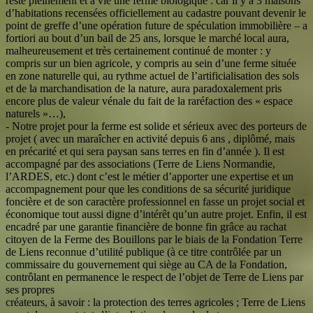
reste pleinement et à vie une ferme biologique : car il y a 3 maisons
d’habitations recensées officiellement au cadastre pouvant devenir le
point de greffe d’une opération future de spéculation immobilière – a
fortiori au bout d’un bail de 25 ans, lorsque le marché local aura,
malheureusement et très certainement continué de monter : y
compris sur un bien agricole, y compris au sein d’une ferme située
en zone naturelle qui, au rythme actuel de l’artificialisation des sols
et de la marchandisation de la nature, aura paradoxalement pris
encore plus de valeur vénale du fait de la raréfaction des « espace
naturels »…),
- Notre projet pour la ferme est solide et sérieux avec des porteurs de
projet ( avec un maraîcher en activité depuis 6 ans , diplômé, mais
en précarité et qui sera paysan sans terres en fin d’année ). Il est
accompagné par des associations (Terre de Liens Normandie,
l’ARDES, etc.) dont c’est le métier d’apporter une expertise et un
accompagnement pour que les conditions de sa sécurité juridique
foncière et de son caractère professionnel en fasse un projet social et
économique tout aussi digne d’intérêt qu’un autre projet. Enfin, il est
encadré par une garantie financière de bonne fin grâce au rachat
citoyen de la Ferme des Bouillons par le biais de la Fondation Terre
de Liens reconnue d’utilité publique (à ce titre contrôlée par un
commissaire du gouvernement qui siège au CA de la Fondation,
contrôlant en permanence le respect de l’objet de Terre de Liens par
ses propres
créateurs, à savoir : la protection des terres agricoles ; Terre de Liens