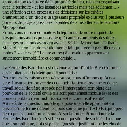
appropriation exclusive de la propriété du lieu, mais en organisant,
avec le territoire - et les instances agricoles mais pas seulement…-,
une réflexion et un processus de décisions sur les critères
d’attribution d’un droit d’usage (sans propriété exclusive) à plusieurs
porteurs de projets possibles capables de s’installer sur le territoire
Métropolitain.
Enfin, vous nous reconnaitrez la légitimité de notre inquiétude
lorsque nous avons pu constate qu’à aucuns moments des deux
échanges que nous avons eu avec la SCI In Mémoriam, Thibault
Mégard « a omis » de mentionner le fait qu’il gérait par ailleurs au
moins 3 sociétés (SCI entre autres) à vocation apparemment
strictement immobilière et commerciale…
La Ferme des Bouillons est devenue aujourd’hui le Bien Commun
des habitants de la Métropole Rouennaise.
Pour toutes les raisons exposées supra, nous affirmons qu’à nos
yeux l’usurpation privée de cette mobilisation citoyenne et de ce
travail social doit être stoppée par l’intervention conjointe des
pouvoirs de la société civile (ils sont pleinement mobilisés) et des
pouvoir publics (leur mobilisation est encore insuffisante).
Au-delà de la question morale que pose une telle appropriation
privée d’une ferme défendues, puis soutenue par l’APFB (qui opère
peu à peu sa mutation vers une Association de Promotion de la
Ferme des Bouillons), c’est bien une question de société, donc une
question politique, qui est posée. Question justifiant que les élus de