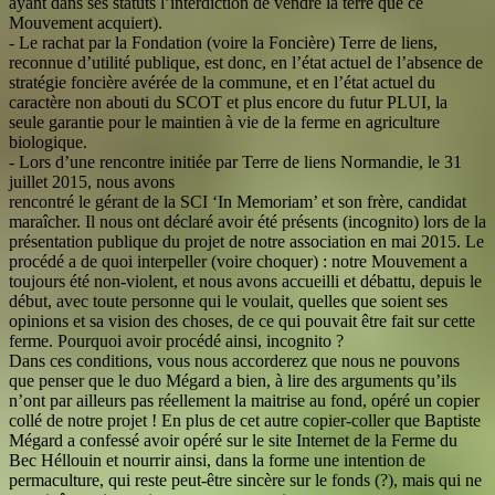
ayant dans ses statuts l’interdiction de vendre la terre que ce
Mouvement acquiert).
- Le rachat par la Fondation (voire la Foncière) Terre de liens,
reconnue d’utilité publique, est donc, en l’état actuel de l’absence de
stratégie foncière avérée de la commune, et en l’état actuel du
caractère non abouti du SCOT et plus encore du futur PLUI, la
seule garantie pour le maintien à vie de la ferme en agriculture
biologique.
- Lors d’une rencontre initiée par Terre de liens Normandie, le 31
juillet 2015, nous avons
rencontré le gérant de la SCI ‘In Memoriam’ et son frère, candidat
maraîcher. Il nous ont déclaré avoir été présents (incognito) lors de la
présentation publique du projet de notre association en mai 2015. Le
procédé a de quoi interpeller (voire choquer) : notre Mouvement a
toujours été non-violent, et nous avons accueilli et débattu, depuis le
début, avec toute personne qui le voulait, quelles que soient ses
opinions et sa vision des choses, de ce qui pouvait être fait sur cette
ferme. Pourquoi avoir procédé ainsi, incognito ?
Dans ces conditions, vous nous accorderez que nous ne pouvons
que penser que le duo Mégard a bien, à lire des arguments qu’ils
n’ont par ailleurs pas réellement la maitrise au fond, opéré un copier
collé de notre projet ! En plus de cet autre copier-coller que Baptiste
Mégard a confessé avoir opéré sur le site Internet de la Ferme du
Bec Héllouin et nourrir ainsi, dans la forme une intention de
permaculture, qui reste peut-être sincère sur le fonds (?), mais qui ne