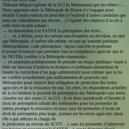
Thibault Mégard (gérant de la SCI In Memoriam) que les nôtres !…
Nous appelons donc la Métropole de Rouen à s’engager pour
rétablir à notre endroit (et peut-être à l’endroit d’autres candidats que
nous ne connaîtrions pas encore…) l’égalité des chances d’accès à
cette terre en péri-urbain :
→ en demandant à la SAFER la préemption des terres…
→ …et, à défaut, pour les raisons sus-évoquées en décidant, en tant
que Métropole, d’opérer elle-même, en tant qu’autorité publique
Métropolitaine, cette préemption : façon concrète et porteuse
d’avenir d’exercer une première fois sa compétence agricole que la
loi NOTRe confère à la Métropole rouannaise ;
→ en assumant politiquement de prendre un risque juridique visant à
bâtir un faisceau d’indices techniques et politiques permettant de
fonder la conviction d’un juge administratif pour estimer que la loi
ne confère actuellement pas suffisamment de pouvoirs aux
Métropoles pour exercer leur obligation de protection des terres
agricoles et de la ressource en eau. En effet, les dispositions actuelles
de la loi limitent le pouvoir de préemption des Métropoles aux terres
classées sur des zones U ou UA : il est donc paradoxale d’étendre le
droit de préemption urbain des métropoles pour lui permettre de
mieux protéger la ressource en eaux sans lui permettre d’avoir un
droit de préemption plus large, portant sur les terres agricoles (dont
elle a par ailleurs la charge de
la protection au niveau du SCOT…), sans lui permettre d’intervenir