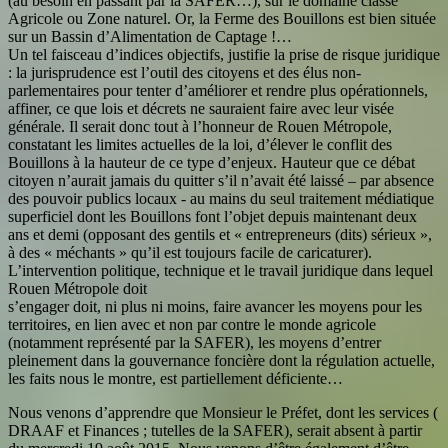
(au besoin en passant par la SAFER…), sur le domaine classé
Agricole ou Zone naturel. Or, la Ferme des Bouillons est bien située
sur un Bassin d’Alimentation de Captage !…
Un tel faisceau d’indices objectifs, justifie la prise de risque juridique
: la jurisprudence est l’outil des citoyens et des élus non-
parlementaires pour tenter d’améliorer et rendre plus opérationnels,
affiner, ce que lois et décrets ne sauraient faire avec leur visée
générale. Il serait donc tout à l’honneur de Rouen Métropole,
constatant les limites actuelles de la loi, d’élever le conflit des
Bouillons à la hauteur de ce type d’enjeux. Hauteur que ce débat
citoyen n’aurait jamais du quitter s’il n’avait été laissé – par absence
des pouvoir publics locaux - au mains du seul traitement médiatique
superficiel dont les Bouillons font l’objet depuis maintenant deux
ans et demi (opposant des gentils et « entrepreneurs (dits) sérieux »,
à des « méchants » qu’il est toujours facile de caricaturer).
L’intervention politique, technique et le travail juridique dans lequel
Rouen Métropole doit
s’engager doit, ni plus ni moins, faire avancer les moyens pour les
territoires, en lien avec et non par contre le monde agricole
(notamment représenté par la SAFER), les moyens d’entrer
pleinement dans la gouvernance foncière dont la régulation actuelle,
les faits nous le montre, est partiellement déficiente…
Nous venons d’apprendre que Monsieur le Préfet, dont les services (
DRAAF et Finances ; tutelles de la SAFER), serait absent à partir