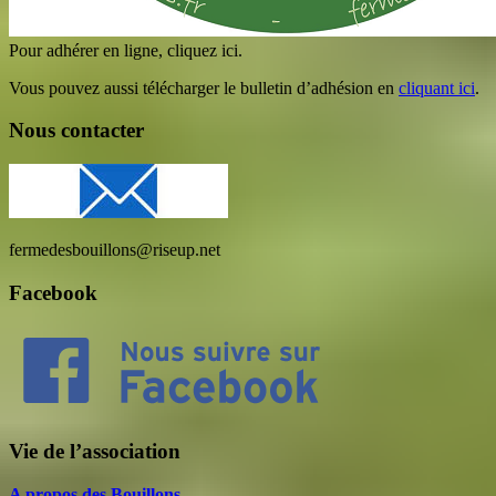
Pour adhérer en ligne, cliquez ici.
Vous pouvez aussi télécharger le bulletin d’adhésion en
cliquant ici
.
Nous contacter
fermedesbouillons@riseup.net
Facebook
Vie de l’association
A propos des Bouillons