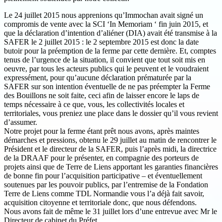
Le 24 juillet 2015 nous apprenions qu’Immochan avait signé un
compromis de vente avec la SCI ‘In Memoriam ‘ fin juin 2015, et
que la déclaration d’intention d’aliéner (DIA) avait été transmise à la
SAFER le 2 juillet 2015 : le 2 septembre 2015 est donc la date
butoir pour la préemption de la ferme par cette dernière. Et, comptes
tenus de l’urgence de la situation, il convient que tout soit mis en
oeuvre, par tous les acteurs publics qui le peuvent et le voudraient
expressément, pour qu’aucune déclaration prématurée par la
SAFER sur son intention éventuelle de ne pas préempter la Ferme
des Bouillons ne soit faite, ceci afin de laisser encore le laps de
temps nécessaire à ce que, vous, les collectivités locales et
territoriales, vous preniez une place dans le dossier qu’il vous revient
d’assumer.
Notre projet pour la ferme étant prêt nous avons, après maintes
démarches et pressions, obtenu le 29 juillet au matin de rencontrer le
Président et le directeur de la SAFER, puis l’après midi, la directrice
de la DRAAF pour le présenter, en compagnie des porteurs de
projets ainsi que de Terre de Liens apportant les garanties financières
de bonne fin pour l’acquisition participative – et éventuellement
soutenues par les pouvoir publics, par l’entremise de la Fondation
Terre de Liens comme TDL Normandie vous l’a déjà fait savoir,
acquisition citoyenne et territoriale donc, que nous défendons.
Nous avons fait de même le 31 juillet lors d’une entrevue avec Mr le
Directeur de cabinet du Préfet.