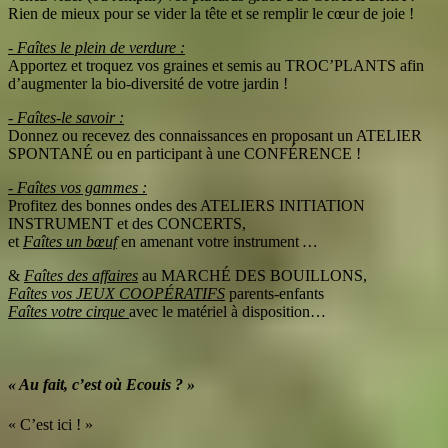
Rien de mieux pour se vider la tête et se remplir le cœur de joie !
- Faîtes le plein de verdure :
Apportez et troquez vos graines et semis au TROC’PLANTS afin
d’augmenter la bio-diversité de votre jardin !
- Faîtes-le savoir :
Donnez ou recevez des connaissances en proposant un ATELIER
SPONTANÉ ou en participant à une CONFÉRENCE !
- Faîtes vos gammes :
Profitez des bonnes ondes des ATELIERS INITIATION
INSTRUMENT et des CONCERTS,
et
Faîtes un bœuf
en amenant votre instrument
…
&
Faîtes des affaires
au MARCHÉ DES BOUILLONS,
Faîtes vos JEUX COOPÉRATIFS
parents-enfants
Faîtes votre cirque
avec le matériel à disposition…
« Au fait, c’est où Ecouis ? »
« C’est ici ! »