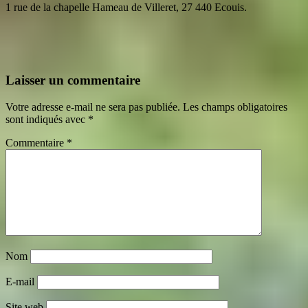
1 rue de la chapelle Hameau de Villeret, 27 440 Ecouis.
Laisser un commentaire
Votre adresse e-mail ne sera pas publiée.
Les champs obligatoires
sont indiqués avec
*
Commentaire
*
Nom
E-mail
Site web