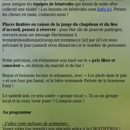
pour intégrer les
équipes de bénévoles
qui feront de notre rêve
collectif une réalité ! Les besoins en bénévoles sont
listés ici
. Prenez
les choses en main, contactez-nous !
Places limitées en raison de la jauge du chapiteau et du lieu
d’accueil, pensez à réserver
: pour être sûr de pouvoir participer,
envoyez-nous un message électronique à
fermedesbouillons[at]riseup.net (remplacez [at] par @) en nous
précisant le jour (samedi et/ou dimanche) et le nombre de personnes
!
Petite précision, cet événement sera basé sur le
« prix libre et
conscient »
, en dehors du marché et du bar !
Repas et boissons locaux et artisanaux, avec « Les pieds dans le plat
» et son four pas banal, et la bière normande Petiote de la brasseuse
Fred !
Le samedi soir, ce sera soirée « groupe local ». Tu as un groupe
local et tu veux venir jouer ? Contacte-nous !
Au programme
- Faîtes votre ménage de printemps :
Venez vider (ou remplir) vos placards grâce à la GRATIFÉRIA !