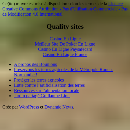
Ce(tte) œuvre est mise à disposition selon les termes de la
Licence
Creative Commons Attribution - Pas d'Utilisation Commerciale - Pas
de Modification 4.0 International
.
Quality sites
Casino En Ligne
Meilleur Site De Poker En Ligne
Casino En Ligne Paysafecard
Casino En Ligne France
A propos des Bouillons
Préservons les terres agricoles de la Métropole Rouen-
Normandie !
Protéger les terres agricoles
Lutte contre l’artificialisation des terres
Ressources sur l’alimentation locale
Jardin partagé Guillaume Lion
Crée par
WordPress
et
Dynamic News
.