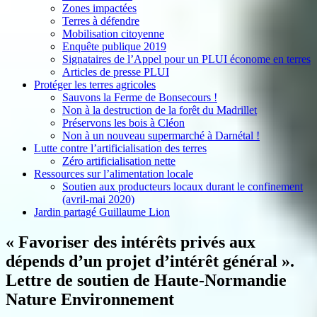
Zones impactées
Terres à défendre
Mobilisation citoyenne
Enquête publique 2019
Signataires de l’Appel pour un PLUI économe en terres
Articles de presse PLUI
Protéger les terres agricoles
Sauvons la Ferme de Bonsecours !
Non à la destruction de la forêt du Madrillet
Préservons les bois à Cléon
Non à un nouveau supermarché à Darnétal !
Lutte contre l’artificialisation des terres
Zéro artificialisation nette
Ressources sur l’alimentation locale
Soutien aux producteurs locaux durant le confinement
(avril-mai 2020)
Jardin partagé Guillaume Lion
« Favoriser des intérêts privés aux
dépends d’un projet d’intérêt général ».
Lettre de soutien de Haute-Normandie
Nature Environnement