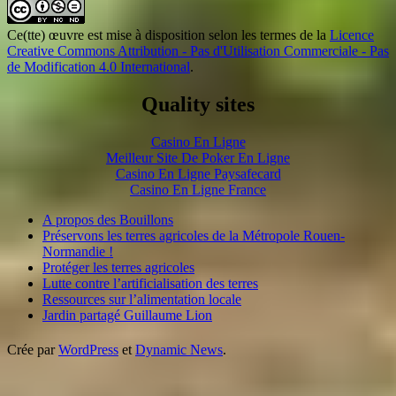
Ce(tte) œuvre est mise à disposition selon les termes de la
Licence
Creative Commons Attribution - Pas d'Utilisation Commerciale - Pas
de Modification 4.0 International
.
Quality sites
Casino En Ligne
Meilleur Site De Poker En Ligne
Casino En Ligne Paysafecard
Casino En Ligne France
A propos des Bouillons
Préservons les terres agricoles de la Métropole Rouen-
Normandie !
Protéger les terres agricoles
Lutte contre l’artificialisation des terres
Ressources sur l’alimentation locale
Jardin partagé Guillaume Lion
Crée par
WordPress
et
Dynamic News
.