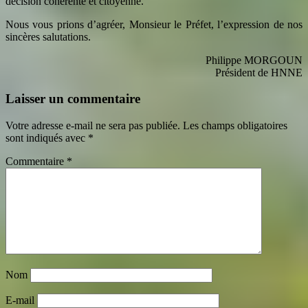
décision cohérente et citoyenne.
Nous vous prions d’agréer, Monsieur le Préfet, l’expression de nos
sincères salutations.
Philippe MORGOUN
Président de HNNE
Laisser un commentaire
Votre adresse e-mail ne sera pas publiée.
Les champs obligatoires
sont indiqués avec
*
Commentaire
*
Nom
E-mail