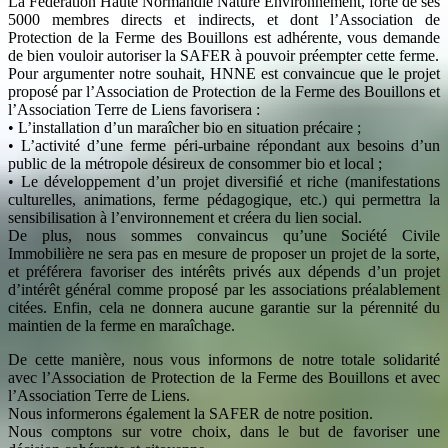
La Fédération Haute Normandie Nature Environnement, forte de ses
5000 membres directs et indirects, et dont l’Association de
Protection de la Ferme des Bouillons est adhérente, vous demande
de bien vouloir autoriser la SAFER à pouvoir préempter cette ferme.
Pour argumenter notre souhait, HNNE est convaincue que le projet
proposé par l’Association de Protection de la Ferme des Bouillons et
l’Association Terre de Liens favorisera :
• L’installation d’un maraîcher bio en situation précaire ;
• L’activité d’une ferme péri-urbaine répondant aux besoins d’un
public de la métropole désireux de consommer bio et local ;
• Le développement d’un projet diversifié et riche (manifestations
culturelles, animations, ferme pédagogique, etc.) qui permettra la
sensibilisation à l’environnement et créera du lien social.
De plus, nous sommes convaincus qu’une Société Civile
Immobilière ne sera pas en mesure de proposer un projet de la sorte,
et préférera favoriser des intérêts privés aux dépends d’un projet
d’intérêt général comme proposé par les associations préalablement
citées. Enfin, cela ne donnera aucune garantie sur la pérennité du
maintien de la ferme en maraîchage.
De cette manière, nous vous informons de notre totale solidarité
avec l’Association de Protection de la Ferme des Bouillons et avec
l’Association Terre de Liens.
Nous informerons également la SAFER de notre position.
Nous comptons sur votre choix, dans le but de favoriser une