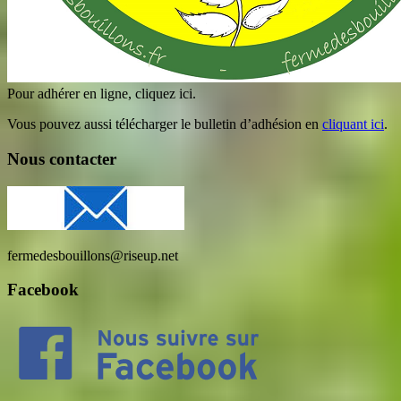
Pour adhérer en ligne, cliquez ici.
Vous pouvez aussi télécharger le bulletin d’adhésion en
cliquant ici
.
Nous contacter
fermedesbouillons@riseup.net
Facebook