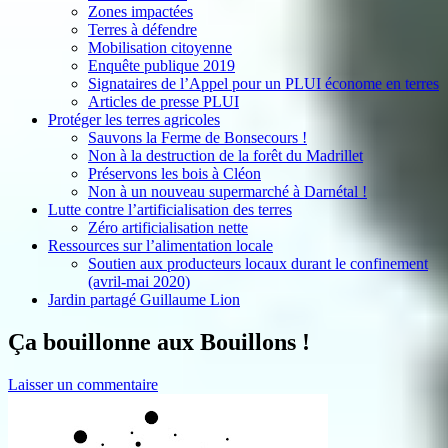
Zones impactées
Terres à défendre
Mobilisation citoyenne
Enquête publique 2019
Signataires de l’Appel pour un PLUI économe en terres
Articles de presse PLUI
Protéger les terres agricoles
Sauvons la Ferme de Bonsecours !
Non à la destruction de la forêt du Madrillet
Préservons les bois à Cléon
Non à un nouveau supermarché à Darnétal !
Lutte contre l’artificialisation des terres
Zéro artificialisation nette
Ressources sur l’alimentation locale
Soutien aux producteurs locaux durant le confinement
(avril-mai 2020)
Jardin partagé Guillaume Lion
Ça bouillonne aux Bouillons !
Laisser un commentaire