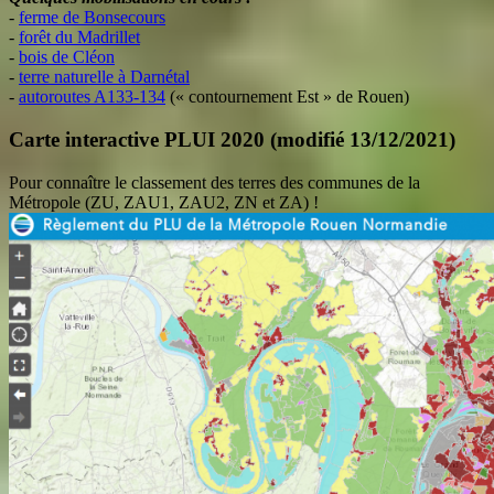
-
ferme de Bonsecours
-
forêt du Madrillet
-
bois de Cléon
-
terre naturelle à Darnétal
-
autoroutes A133-134
(« contournement Est » de Rouen)
Carte interactive PLUI 2020 (modifié 13/12/2021)
Pour connaître le classement des terres des communes de la
Métropole (ZU, ZAU1, ZAU2, ZN et ZA) !