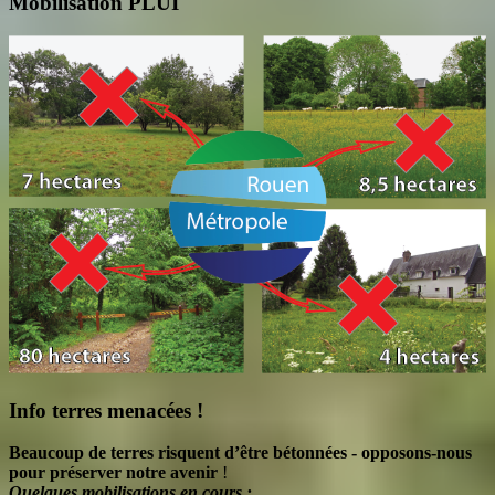
Mobilisation PLUI
Info terres menacées !
Beaucoup de terres risquent d’être bétonnées - opposons-nous
pour préserver notre avenir
!
Quelques mobilisations en cours :