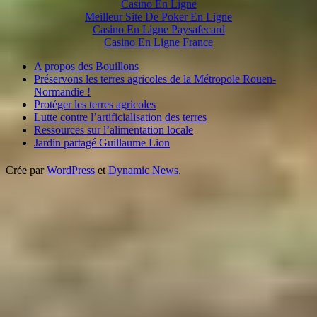
Casino En Ligne
Meilleur Site De Poker En Ligne
Casino En Ligne Paysafecard
Casino En Ligne France
A propos des Bouillons
Préservons les terres agricoles de la Métropole Rouen-
Normandie !
Protéger les terres agricoles
Lutte contre l’artificialisation des terres
Ressources sur l’alimentation locale
Jardin partagé Guillaume Lion
Crée par
WordPress
et
Dynamic News
.