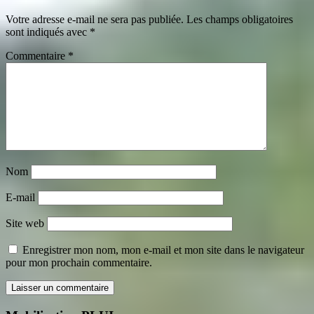
Votre adresse e-mail ne sera pas publiée.
Les champs obligatoires
sont indiqués avec
*
Commentaire
*
Nom
E-mail
Site web
Enregistrer mon nom, mon e-mail et mon site dans le navigateur
pour mon prochain commentaire.