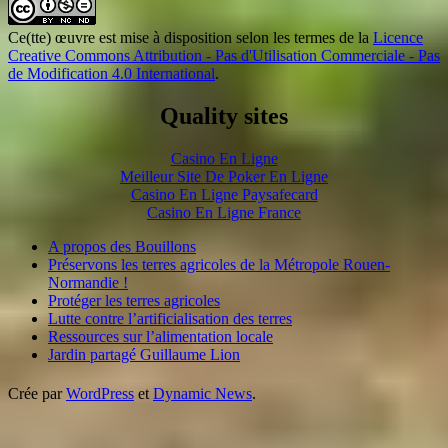
Ce(tte) œuvre est mise à disposition selon les termes de la
Licence
Creative Commons Attribution - Pas d'Utilisation Commerciale - Pas
de Modification 4.0 International
.
Quality sites
Casino En Ligne
Meilleur Site De Poker En Ligne
Casino En Ligne Paysafecard
Casino En Ligne France
A propos des Bouillons
Préservons les terres agricoles de la Métropole Rouen-
Normandie !
Protéger les terres agricoles
Lutte contre l’artificialisation des terres
Ressources sur l’alimentation locale
Jardin partagé Guillaume Lion
Crée par
WordPress
et
Dynamic News
.