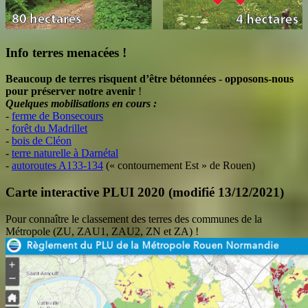
Info terres menacées !
Beaucoup de terres risquent d’être bétonnées - opposons-nous
pour préserver notre avenir
!
Quelques mobilisations en cours :
-
ferme de Bonsecours
-
forêt du Madrillet
-
bois de Cléon
-
terre naturelle à Darnétal
-
autoroutes A133-134
(« contournement Est » de Rouen)
Carte interactive PLUI 2020 (modifié 13/12/2021)
Pour connaître le classement des terres des communes de la
Métropole (ZU, ZAU1, ZAU2, ZN et ZA) !