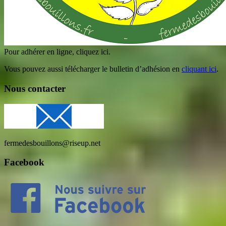
Pour adhérer en ligne, cliquez ici.
Vous pouvez aussi télécharger le bulletin d’adhésion en
cliquant ici
.
Nous contacter
fermedesbouillons@riseup.net
Facebook