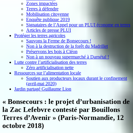
Zones impactées
Terres à défendre
Mobilisation citoyenne
Enquête publique 2019
Signataires de l’Appel pour un PLUI économe en terres
Articles de presse PLUI
Protéger les terres agricoles
Sauvons la Ferme de Bonsecours !
Non à la destruction de la forêt du Madrillet
Préservons les bois à Cléon
Non à un nouveau supermarché à Darnétal !
Lutte contre l’artificialisation des terres
Zéro artificialisation nette
Ressources sur l’alimentation locale
Soutien aux producteurs locaux durant le confinement
(avril-mai 2020)
Jardin partagé Guillaume Lion
« Bonsecours : le projet d’urbanisation de
la Zac Lefebvre contesté par Bouillons
Terres d’Avenir » (Paris-Normandie, 12
octobre 2018)