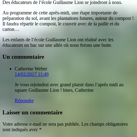
Des éducateurs de l’école Guillaume Lion se joindront à nous.
Au programme de cette après-midi, une étape importante de
préparation du sol, avant les plantations futures, autour du compost !
Il faudra répartir le compost, le couvrir avec de la paille et du
carton…
Les enfants de l’école Guillaume Lion ont réalisé avec les
éducateurs un bac sur une allée où nous ferons une butte.
Un commentaire
Catherine Weber
14/02/2017 11:49
Je vous rejoindrai avec grand plaisir dans l’après midi au
square Guillaume Lion ! bises, Catherine
Répondre
Laisser un commentaire
Votre adresse e-mail ne sera pas publiée.
Les champs obligatoires
sont indiqués avec
*