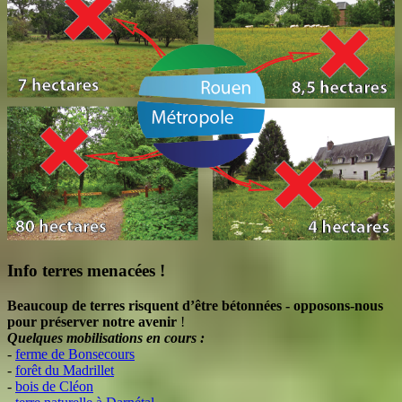
Info terres menacées !
Beaucoup de terres risquent d’être bétonnées - opposons-nous
pour préserver notre avenir
!
Quelques mobilisations en cours :
-
ferme de Bonsecours
-
forêt du Madrillet
-
bois de Cléon