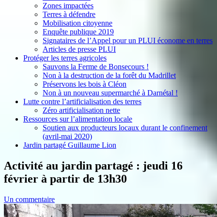
Zones impactées
Terres à défendre
Mobilisation citoyenne
Enquête publique 2019
Signataires de l’Appel pour un PLUI économe en terres
Articles de presse PLUI
Protéger les terres agricoles
Sauvons la Ferme de Bonsecours !
Non à la destruction de la forêt du Madrillet
Préservons les bois à Cléon
Non à un nouveau supermarché à Darnétal !
Lutte contre l’artificialisation des terres
Zéro artificialisation nette
Ressources sur l’alimentation locale
Soutien aux producteurs locaux durant le confinement
(avril-mai 2020)
Jardin partagé Guillaume Lion
Activité au jardin partagé : jeudi 16
février à partir de 13h30
Un commentaire