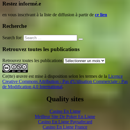
Restez informé.e
en vous inscrivant à la liste de diffusion à partir de
ce lien
Recherche
Search for:
Retrouvez toutes les publications
Retrouvez toutes les publications
Ce(tte) œuvre est mise à disposition selon les termes de la
Licence
Creative Commons Attribution - Pas d'Utilisation Commerciale - Pas
de Modification 4.0 International
.
Quality sites
Casino En Ligne
Meilleur Site De Poker En Ligne
Casino En Ligne Paysafecard
Casino En Ligne France