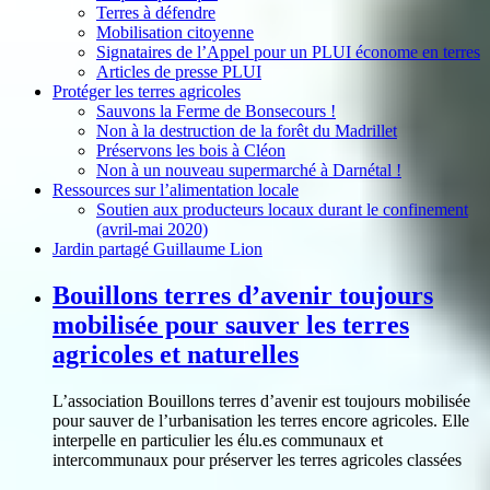
Terres à défendre
Mobilisation citoyenne
Signataires de l’Appel pour un PLUI économe en terres
Articles de presse PLUI
Protéger les terres agricoles
Sauvons la Ferme de Bonsecours !
Non à la destruction de la forêt du Madrillet
Préservons les bois à Cléon
Non à un nouveau supermarché à Darnétal !
Ressources sur l’alimentation locale
Soutien aux producteurs locaux durant le confinement
(avril-mai 2020)
Jardin partagé Guillaume Lion
Bouillons terres d’avenir toujours
mobilisée pour sauver les terres
agricoles et naturelles
L’association Bouillons terres d’avenir est toujours mobilisée
pour sauver de l’urbanisation les terres encore agricoles. Elle
interpelle en particulier les élu.es communaux et
intercommunaux pour préserver les terres agricoles classées