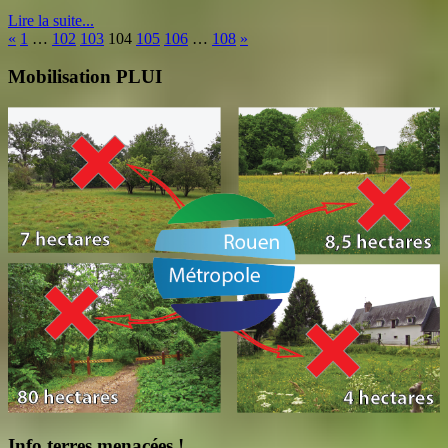
Lire la suite...
«
1
…
102
103
104
105
106
…
108
»
Mobilisation PLUI
Info terres menacées !