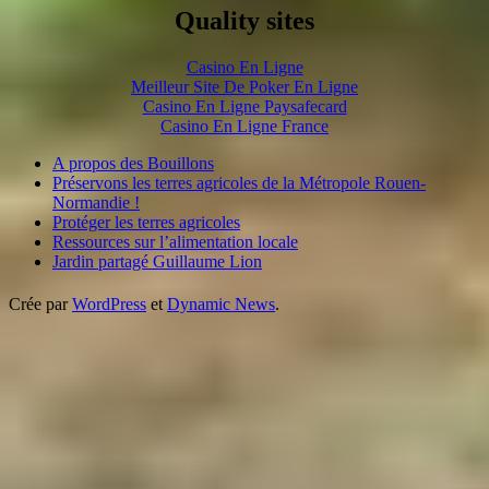
Quality sites
Casino En Ligne
Meilleur Site De Poker En Ligne
Casino En Ligne Paysafecard
Casino En Ligne France
A propos des Bouillons
Préservons les terres agricoles de la Métropole Rouen-
Normandie !
Protéger les terres agricoles
Ressources sur l’alimentation locale
Jardin partagé Guillaume Lion
Crée par
WordPress
et
Dynamic News
.