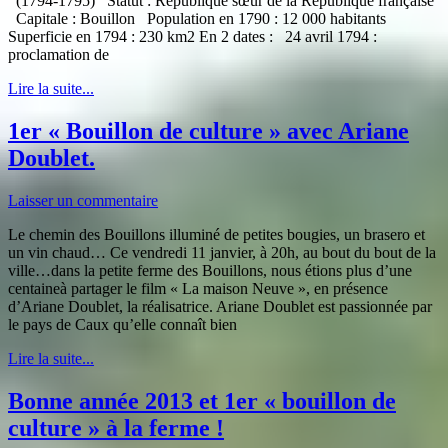
(1794-1795) Statut : République sœur de la République française
Capitale : Bouillon Population en 1790 : 12 000 habitants
Superficie en 1794 : 230 km2 En 2 dates : 24 avril 1794 :
proclamation de
Lire la suite...
1er « Bouillon de culture » avec Ariane
Doublet.
Laisser un commentaire
Le chemin des Bouillons illuminé de petites bougies, un brasero et
un vin chaud… Ce vendredi 11 janvier, à 20h, au bout du bout de la
ville…dans la petite ferme des Bouillons, nous étions plus d’une
centaineà partager le film « La maison Neuve », en présence
d’Ariane Doublet, la réalisatrice. Ariane Doublet est passionnée par
le pays de Caux qu’elle connaît bien
Lire la suite...
Bonne année 2013 et 1er « bouillon de
culture » à la ferme !