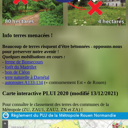
Info terres menacées !
Beaucoup de terres risquent d’être bétonnées - opposons-nous
pour préserver notre avenir
!
Quelques mobilisations en cours :
-
ferme de Bonsecours
-
forêt du Madrillet
-
bois de Cléon
-
terre naturelle à Darnétal
-
autoroutes A133-134
(« contournement Est » de Rouen)
Carte interactive PLUI 2020 (modifié 13/12/2021)
Pour connaître le classement des terres des communes de la
Métropole (ZU, ZAU1, ZAU2, ZN et ZA) !