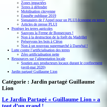
Zones impactées
Terres à défendre
Mobilisation citoyenne
Enquête publique 2019
Signataires de l’Appel pour un PLUI économe en terres
Articles de presse PLUI
Protéger les terres agricoles
Sauvons la Ferme de Bonsecours !
Non à la destruction de la forêt du Madrillet
Préservons les bois à Cléon
Non à un nouveau supermarché à Darnétal !
Lutte contre l’artificialisation des terres
Zéro artificialisation nette
Ressources sur l’alimentation locale
Soutien aux producteurs locaux durant le confinement
(avril-mai 2020)
Jardin partagé Guillaume Lion
Catégorie :
Jardin partagé Guillaume
Lion
Le Jardin Partagé « Guillaume Lion » a
tout d’un grand !