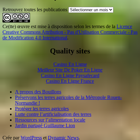
Retrouvez toutes les publications
Ce(tte) œuvre est mise à disposition selon les termes de la
Licence
Creative Commons Attribution - Pas d'Utilisation Commerciale - Pas
de Modification 4.0 International
.
Quality sites
Casino En Ligne
Meilleur Site De Poker En Ligne
Casino En Ligne Paysafecard
Casino En Ligne France
A propos des Bouillons
Préservons les terres agricoles de la Métropole Rouen-
Normandie !
Protéger les terres agricoles
Lutte contre l’artificialisation des terres
Ressources sur l’alimentation locale
Jardin partagé Guillaume Lion
Crée par
WordPress
et
Dynamic News
.