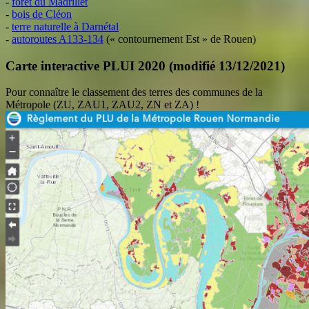
-
forêt du Madrillet
-
bois de Cléon
-
terre naturelle à Darnétal
-
autoroutes A133-134
(« contournement Est » de Rouen)
Carte interactive PLUI 2020 (modifié 13/12/2021)
Pour connaître le classement des terres des communes de la
Métropole (ZU, ZAU1, ZAU2, ZN et ZA) !