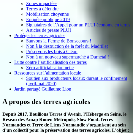
Zones impactées
Terres à défendre
Mobilisation citoyenne
Enquête publique 2019
Signataires de l’Appel pour un PLUI économe en terres
Articles de presse PLUI
Protéger les terres agricoles
Sauvons la Ferme de Bonsecours !
Non à la destruction de la forêt du Madrillet
Préservons les bois à Cléon
Non à un nouveau supermarché à Darnétal !
Lutte contre l’artificialisation des terres
Zéro artificialisation nette
Ressources sur l’alimentation locale
Soutien aux producteurs locaux durant le confinement
(avril-mai 2020)
Jardin partagé Guillaume Lion
A propos des terres agricoles
Depuis 2017, Bouillons Terres d’Avenir, l’Héberge en Seine, le
Réseau des Amap Rouen Métropole, Slow Food-Terres
Normandes et Terre de Liens Normandie s’organisent au sein
d’un collectif pour la préservation des terres agricoles. L’objet :