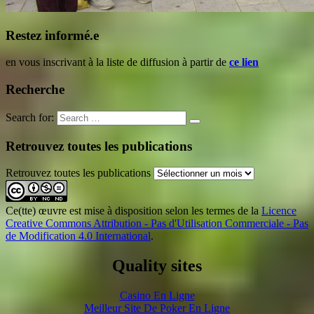
Restez informé.e
en vous inscrivant à la liste de diffusion à partir de
ce lien
Recherche
Search for:
Retrouvez toutes les publications
Retrouvez toutes les publications
Ce(tte) œuvre est mise à disposition selon les termes de la
Licence
Creative Commons Attribution - Pas d'Utilisation Commerciale - Pas
de Modification 4.0 International
.
Quality sites
Casino En Ligne
Meilleur Site De Poker En Ligne