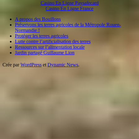
Casino En Ligne Paysafecard
Casino En Ligne France
A propos des Bouillons
Préservons les terres agricoles de la Métropole Rouen-
Normandie !
Protéger les terres agricoles
Lutte contre l’artificialisation des terres
Ressources sur l’alimentation locale
Jardin partagé Guillaume Lion
Crée par
WordPress
et
Dynamic News
.