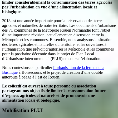
limiter considérablement la consommation des terres agricoles
par l’urbanisation en vue d’une alimentation locale et
biologique.
2018 est une année importante pour la préservation des terres
agricoles et naturelles de notre territoire. Les documents d’urbanisme
des 71 communes de la Métropole Rouen Normandie font l’objet
d’une importante révision, actuellement en discussion entre la
Métropole et les communes. Ensemble, nous analysons la situation
des terres agricoles et naturelles du territoire, et les ouvertures à
l’urbanisation que prévoit d’autoriser la Métropole et les communes
pour la prochaine décennie dans le projet de Plan Local
d’Urbanisme intercommunal (PLUi) en cours d’élaboration.
Nous contestons en particulier
l’urbanisation de la ferme de la
Basilique
à Bonsecours, et le projet de création d’une double
autoroute à péage à l’est de Rouen.
Le collectif est ouvert à toute personne ou association
partageant nos objectifs de limiter la consommation future
d’espaces agricoles et naturels et de promouvoir une
alimentation locale et biologique.
Mobilisation PLUI