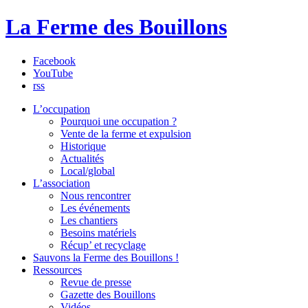
La Ferme des Bouillons
Facebook
YouTube
rss
L’occupation
Pourquoi une occupation ?
Vente de la ferme et expulsion
Historique
Actualités
Local/global
L’association
Nous rencontrer
Les événements
Les chantiers
Besoins matériels
Récup’ et recyclage
Sauvons la Ferme des Bouillons !
Ressources
Revue de presse
Gazette des Bouillons
Vidéos